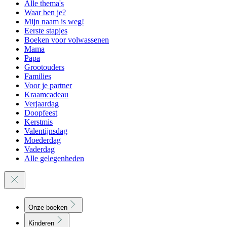
Alle thema's
Waar ben je?
Mijn naam is weg!
Eerste stapjes
Boeken voor volwassenen
Mama
Papa
Grootouders
Families
Voor je partner
Kraamcadeau
Verjaardag
Doopfeest
Kerstmis
Valentijnsdag
Moederdag
Vaderdag
Alle gelegenheden
Onze boeken
Kinderen