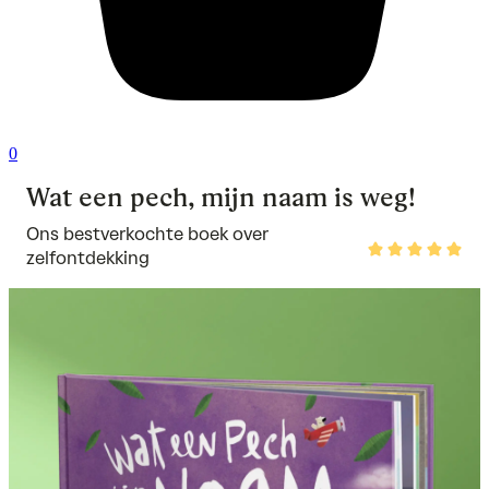
0
Wat een pech, mijn naam is weg!
Ons bestverkochte boek over
Rated
zelfontdekking
5
out
of
5