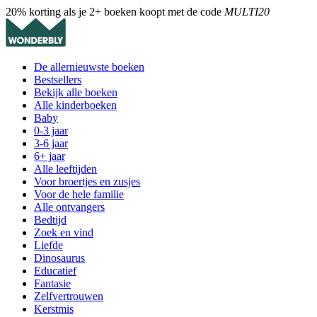
20% korting als je 2+ boeken koopt met de code
MULTI20
De allernieuwste boeken
Bestsellers
Bekijk alle boeken
Alle kinderboeken
Baby
0-3 jaar
3-6 jaar
6+ jaar
Alle leeftijden
Voor broertjes en zusjes
Voor de hele familie
Alle ontvangers
Bedtijd
Zoek en vind
Liefde
Dinosaurus
Educatief
Fantasie
Zelfvertrouwen
Kerstmis