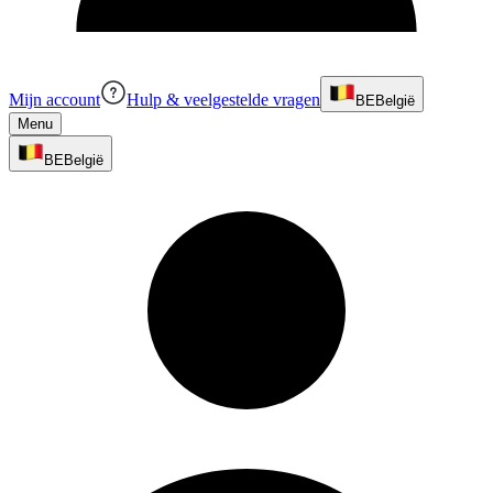
Mijn account
Hulp & veelgestelde vragen
BE
België
Menu
BE
België