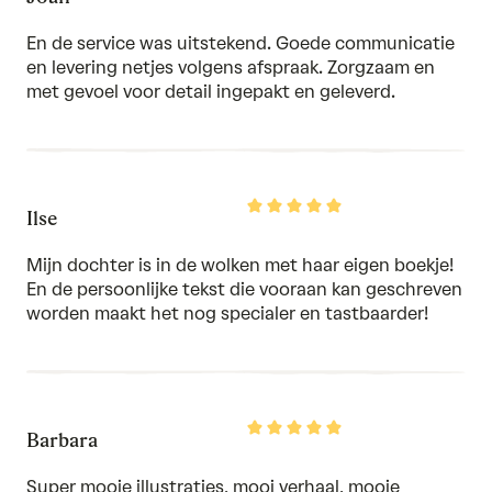
5
out
of
En de service was uitstekend. Goede communicatie
5
en levering netjes volgens afspraak. Zorgzaam en
met gevoel voor detail ingepakt en geleverd.
Rated
Ilse
5
out
of
Mijn dochter is in de wolken met haar eigen boekje!
5
En de persoonlijke tekst die vooraan kan geschreven
worden maakt het nog specialer en tastbaarder!
Rated
Barbara
5
out
of
Super mooie illustraties, mooi verhaal, mooie