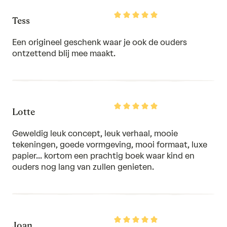
5
Rated
Tess
5
out
of
Een origineel geschenk waar je ook de ouders
5
ontzettend blij mee maakt.
Rated
Lotte
5
out
of
Geweldig leuk concept, leuk verhaal, mooie
5
tekeningen, goede vormgeving, mooi formaat, luxe
papier... kortom een prachtig boek waar kind en
ouders nog lang van zullen genieten.
Rated
Joan