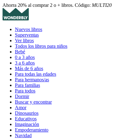
Ahorra 20% al comprar 2 o + libros. Código:
MULTI20
Nuevos libros
Superventas
Ver libros
Todos los libros para niños
Bebé
0 a 3 años
3 a 6 años
Más de 6 años
Para todas las edades
Para hermanos/as
Para familias
Para todos
Dormir
Buscar y encontrar
Amor
Dinosaurios
Educativos
Imaginación
Empoderamiento
Navidad