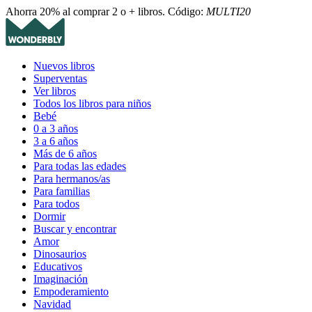
Ahorra 20% al comprar 2 o + libros. Código:
MULTI20
Nuevos libros
Superventas
Ver libros
Todos los libros para niños
Bebé
0 a 3 años
3 a 6 años
Más de 6 años
Para todas las edades
Para hermanos/as
Para familias
Para todos
Dormir
Buscar y encontrar
Amor
Dinosaurios
Educativos
Imaginación
Empoderamiento
Navidad