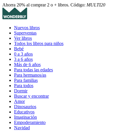
Ahorra 20% al comprar 2 o + libros. Código:
MULTI20
Nuevos libros
Superventas
Ver libros
Todos los libros para niños
Bebé
0 a 3 años
3 a 6 años
Más de 6 años
Para todas las edades
Para hermanos/as
Para familias
Para todos
Dormir
Buscar y encontrar
Amor
Dinosaurios
Educativos
Imaginación
Empoderamiento
Navidad