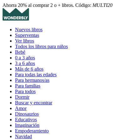
Ahorra 20% al comprar 2 o + libros. Código:
MULTI20
Nuevos libros
Superventas
Ver libros
Todos los libros para niños
Bebé
0 a 3 años
3 a 6 años
Más de 6 años
Para todas las edades
Para hermanos/as
Para familias
Para todos
Dormir
Buscar y encontrar
Amor
Dinosaurios
Educativos
Imaginación
Empoderamiento
Navidad