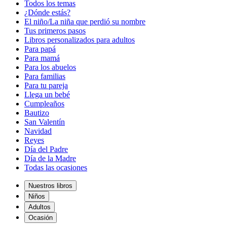
Todos los temas
¿Dónde estás?
El niño/La niña que perdió su nombre
Tus primeros pasos
Libros personalizados para adultos
Para papá
Para mamá
Para los abuelos
Para familias
Para tu pareja
Llega un bebé
Cumpleaños
Bautizo
San Valentín
Navidad
Reyes
Día del Padre
Día de la Madre
Todas las ocasiones
Nuestros libros
Niños
Adultos
Ocasión