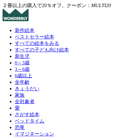
２冊以上の購入で20％オフ。クーポン：
MULTI20
新作絵本
ベストセラー絵本
すべての絵本をみる
すべての子ども向け絵本
新生児
0～3歳
3～6歳
6歳以上
全年齢
きょうだい
家族
全対象者
愛
さがす絵本
ベッドタイム
恐竜
イマジネーション