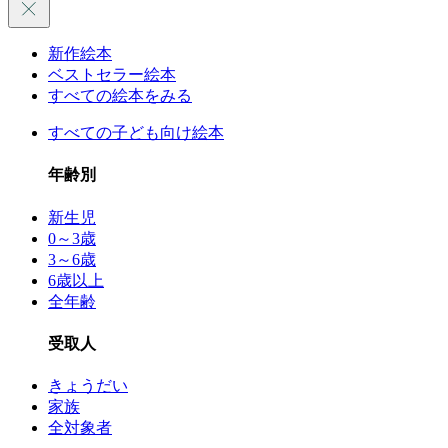
新作絵本
ベストセラー絵本
すべての絵本をみる
すべての子ども向け絵本
年齢別
新生児
0～3歳
3～6歳
6歳以上
全年齢
受取人
きょうだい
家族
全対象者