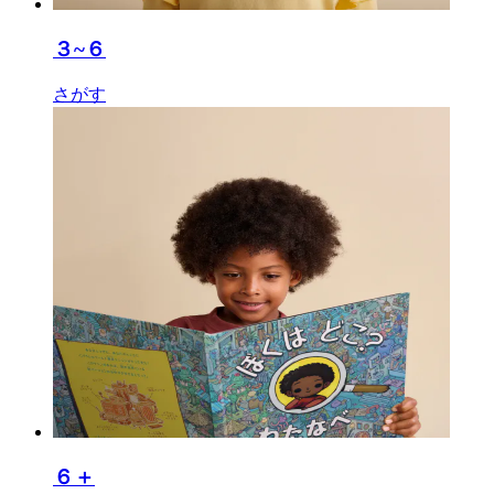
３~６
さがす
６＋