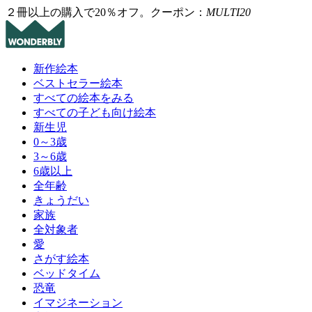
２冊以上の購入で20％オフ。クーポン：
MULTI20
新作絵本
ベストセラー絵本
すべての絵本をみる
すべての子ども向け絵本
新生児
0～3歳
3～6歳
6歳以上
全年齢
きょうだい
家族
全対象者
愛
さがす絵本
ベッドタイム
恐竜
イマジネーション