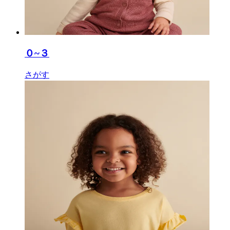
０~３
さがす