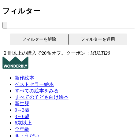
フィルター
フィルターを解除
フィルターを適用
２冊以上の購入で20％オフ。クーポン：
MULTI20
新作絵本
ベストセラー絵本
すべての絵本をみる
すべての子ども向け絵本
新生児
0～3歳
3～6歳
6歳以上
全年齢
きょうだい