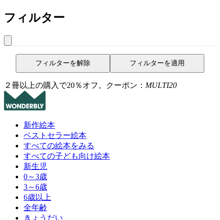
フィルター
フィルターを解除
フィルターを適用
２冊以上の購入で20％オフ。クーポン：
MULTI20
新作絵本
ベストセラー絵本
すべての絵本をみる
すべての子ども向け絵本
新生児
0～3歳
3～6歳
6歳以上
全年齢
きょうだい