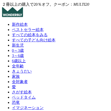
２冊以上の購入で20％オフ。クーポン：
MULTI20
新作絵本
ベストセラー絵本
すべての絵本をみる
すべての子ども向け絵本
新生児
0～3歳
3～6歳
6歳以上
全年齢
きょうだい
家族
全対象者
愛
さがす絵本
ベッドタイム
恐竜
イマジネーション