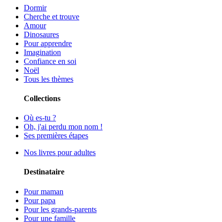
Dormir
Cherche et trouve
Amour
Dinosaures
Pour apprendre
Imagination
Confiance en soi
Noël
Tous les thèmes
Collections
Où es-tu ?
Oh, j'ai perdu mon nom !
Ses premières étapes
Nos livres pour adultes
Destinataire
Pour maman
Pour papa
Pour les grands-parents
Pour une famille