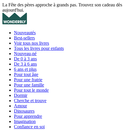
La Fête des pères approche à grands pas. Trouvez son cadeau dès
aujourd'hui.
Nouveautés
Best-sellers
Voir tous nos livres
Tous les livres pour enfants
Nouveau-né
De 0 à 3 ans
De 3 à 6 ans
6 ans et plus
Pour tout âge
Pour une fratrie
Pour une famille
Pour tout le monde
Dormir
Cherche et trouve
Amour
Dinosaures
Pour apprendre
Imagination
Confiance en soi