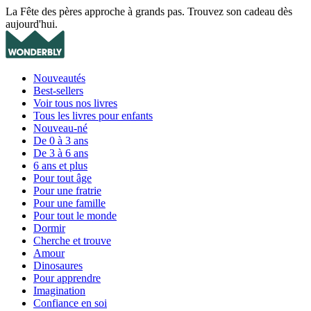
La Fête des pères approche à grands pas. Trouvez son cadeau dès
aujourd'hui.
Nouveautés
Best-sellers
Voir tous nos livres
Tous les livres pour enfants
Nouveau-né
De 0 à 3 ans
De 3 à 6 ans
6 ans et plus
Pour tout âge
Pour une fratrie
Pour une famille
Pour tout le monde
Dormir
Cherche et trouve
Amour
Dinosaures
Pour apprendre
Imagination
Confiance en soi