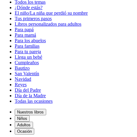
Todos los temas
¿Dónde estás?
El niño/La niña que perdió su nombre
Tus primeros pasos
Libros personalizados para adultos
Para papá
Para mamá
Para los abuelos
Para familias
Para tu pareja
Llega un bebé
Cumpleaños
Bautizo
San Valentín
Navidad
Reyes
Día del Padre
Día de la Madre
Todas las ocasiones
Nuestros libros
Niños
Adultos
Ocasión