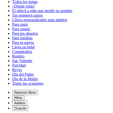
Todos los temas
¿Dónde estás?
El niño/La niña que perdió su nombre
Tus primeros pasos
Libros personalizados para adultos
Para papá
Para mamá
Para los abuelos
Para familias
Para tu pareja
Llega un bebé
Cumpleaños
Bautizo
San Valentín
Navidad
Reyes
Día del Padre
Día de la Madre
Todas las ocasiones
Nuestros libros
Niños
Adultos
Ocasión