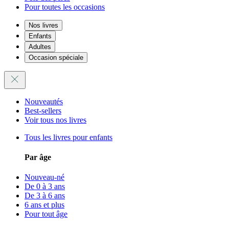
Pour toutes les occasions
Nos livres
Enfants
Adultes
Occasion spéciale
Nouveautés
Best-sellers
Voir tous nos livres
Tous les livres pour enfants
Par âge
Nouveau-né
De 0 à 3 ans
De 3 à 6 ans
6 ans et plus
Pour tout âge