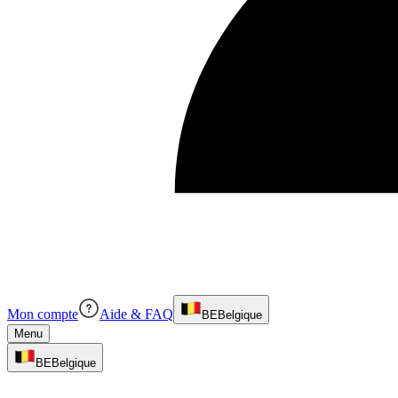
Mon compte
Aide & FAQ
BE
Belgique
Menu
BE
Belgique