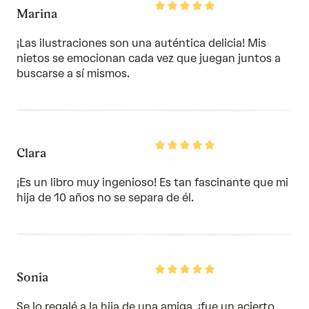
Rated
Marina
5
out
of
¡Las ilustraciones son una auténtica delicia! Mis
5
nietos se emocionan cada vez que juegan juntos a
buscarse a sí mismos.
Rated
Clara
5
out
of
¡Es un libro muy ingenioso! Es tan fascinante que mi
5
hija de 10 años no se separa de él.
Rated
Sonia
5
out
of
Se lo regalé a la hija de una amiga, ¡fue un acierto