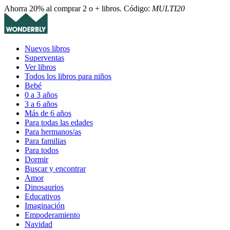
Ahorra 20% al comprar 2 o + libros. Código:
MULTI20
Nuevos libros
Superventas
Ver libros
Todos los libros para niños
Bebé
0 a 3 años
3 a 6 años
Más de 6 años
Para todas las edades
Para hermanos/as
Para familias
Para todos
Dormir
Buscar y encontrar
Amor
Dinosaurios
Educativos
Imaginación
Empoderamiento
Navidad