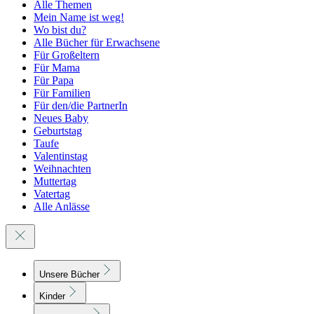
Alle Themen
Mein Name ist weg!
Wo bist du?
Alle Bücher für Erwachsene
Für Großeltern
Für Mama
Für Papa
Für Familien
Für den/die PartnerIn
Neues Baby
Geburtstag
Taufe
Valentinstag
Weihnachten
Muttertag
Vatertag
Alle Anlässe
Unsere Bücher
Kinder