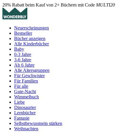
20% Rabatt beim Kauf von 2+ Büchern mit Code
MULTI20
Neuerscheinungen
Bestseller
Bücher anzeigen
Alle Kinderbücher
Baby
0-3 Jahre
3-6 Jahre
Ab 6 Jahre
Alle Altersgruppen
Für Geschwister
Für Familien
Für alle
Gute-Nacht
Wimmelbuch
Liebe
Dinosaurier
Lernbücher
Fantasie
Selbstbewusstsein stärken
Weihnachten