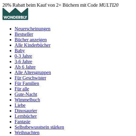
20% Rabatt beim Kauf von 2+ Büchern mit Code
MULTI20
Neuerscheinungen
Bestseller
Bücher anzeigen
Alle Kinderbücher
Baby
0-3 Jahre
3-6 Jahre
Ab 6 Jahre
Alle Altersgruppen
Für Geschwister
Für Familien
Für alle
Gute-Nacht
Wimmelbuch
Liebe
Dinosaurier
Lernbücher
Fantasie
Selbstbewusstsein stärken
Weihnachten