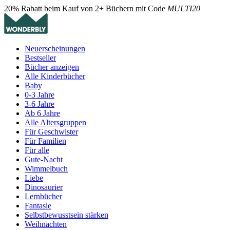
20% Rabatt beim Kauf von 2+ Büchern mit Code
MULTI20
Neuerscheinungen
Bestseller
Bücher anzeigen
Alle Kinderbücher
Baby
0-3 Jahre
3-6 Jahre
Ab 6 Jahre
Alle Altersgruppen
Für Geschwister
Für Familien
Für alle
Gute-Nacht
Wimmelbuch
Liebe
Dinosaurier
Lernbücher
Fantasie
Selbstbewusstsein stärken
Weihnachten