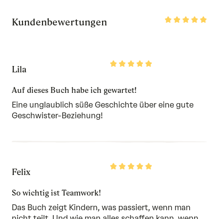
Rated
Kundenbewertungen
5
out
of
5
Rated
Lila
5
out
of
Auf dieses Buch habe ich gewartet!
5
Eine unglaublich süße Geschichte über eine gute
Geschwister-Beziehung!
Rated
Felix
5
out
of
So wichtig ist Teamwork!
5
Das Buch zeigt Kindern, was passiert, wenn man
nicht teilt. Und wie man alles schaffen kann, wenn