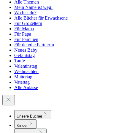
Alle Themen
Mein Name ist weg!
Wo bist du?
Alle Bücher für Erwachsene
Für Großeltern
Für Mama
Für Papa
Für Familien
Für den/die PartnerIn
Neues Baby
Geburtstag
Taufe
Valentinstag
Weihnachten
Muttertag
Vatertag
Alle Anlässe
Unsere Bücher
Kinder