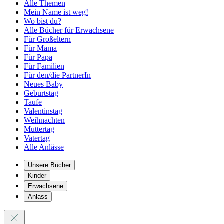
Alle Themen
Mein Name ist weg!
Wo bist du?
Alle Bücher für Erwachsene
Für Großeltern
Für Mama
Für Papa
Für Familien
Für den/die PartnerIn
Neues Baby
Geburtstag
Taufe
Valentinstag
Weihnachten
Muttertag
Vatertag
Alle Anlässe
Unsere Bücher
Kinder
Erwachsene
Anlass