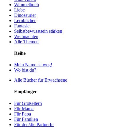
Wimmelbuch
Liebe
Dinosaurier
Lernbücher
Fantasie
Selbstbewusstsein stärken
Weihnachten
Alle Themen
Reihe
Mein Name ist weg!
Wo bist du?
Alle Bücher für Erwachsene
Empfänger
Für Großeltern
Für Mama
Für Papa
Für Familien
Für den/die PartnerIn