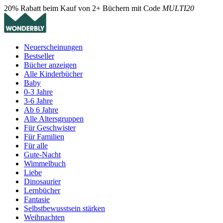
20% Rabatt beim Kauf von 2+ Büchern mit Code
MULTI20
Neuerscheinungen
Bestseller
Bücher anzeigen
Alle Kinderbücher
Baby
0-3 Jahre
3-6 Jahre
Ab 6 Jahre
Alle Altersgruppen
Für Geschwister
Für Familien
Für alle
Gute-Nacht
Wimmelbuch
Liebe
Dinosaurier
Lernbücher
Fantasie
Selbstbewusstsein stärken
Weihnachten