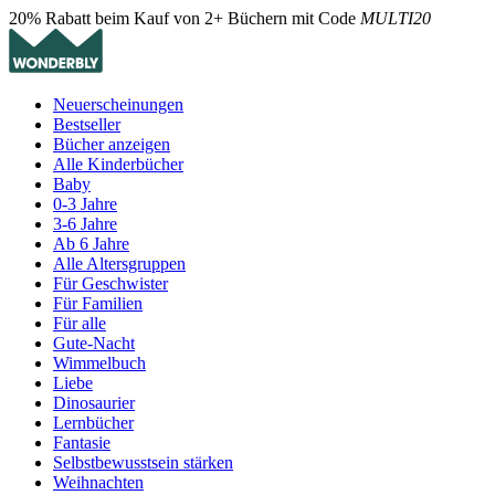
20% Rabatt beim Kauf von 2+ Büchern mit Code
MULTI20
Neuerscheinungen
Bestseller
Bücher anzeigen
Alle Kinderbücher
Baby
0-3 Jahre
3-6 Jahre
Ab 6 Jahre
Alle Altersgruppen
Für Geschwister
Für Familien
Für alle
Gute-Nacht
Wimmelbuch
Liebe
Dinosaurier
Lernbücher
Fantasie
Selbstbewusstsein stärken
Weihnachten