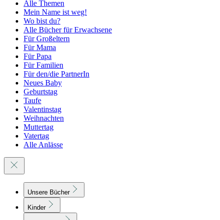
Alle Themen
Mein Name ist weg!
Wo bist du?
Alle Bücher für Erwachsene
Für Großeltern
Für Mama
Für Papa
Für Familien
Für den/die PartnerIn
Neues Baby
Geburtstag
Taufe
Valentinstag
Weihnachten
Muttertag
Vatertag
Alle Anlässe
Unsere Bücher
Kinder