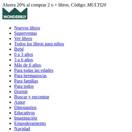
Ahorra 20% al comprar 2 o + libros. Código:
MULTI20
Nuevos libros
Superventas
Ver libros
Todos los libros para niños
Bebé
0 a 3 años
3 a 6 años
Más de 6 años
Para todas las edades
Para hermanos/as
Para familias
Para todos
Dormir
Buscar y encontrar
Amor
Dinosaurios
Educativos
Imaginación
Empoderamiento
Navidad